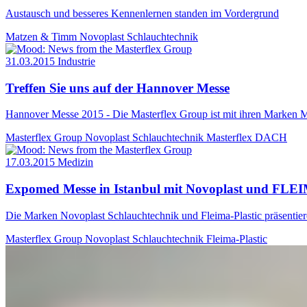
Austausch und besseres Kennenlernen standen im Vordergrund
Matzen & Timm
Novoplast Schlauchtechnik
31.03.2015
Industrie
Treffen Sie uns auf der Hannover Messe
Hannover Messe 2015 - Die Masterflex Group ist mit ihren Marken M
Masterflex Group
Novoplast Schlauchtechnik
Masterflex DACH
17.03.2015
Medizin
Expomed Messe in Istanbul mit Novoplast und F
Die Marken Novoplast Schlauchtechnik und Fleima-Plastic präsentier
Masterflex Group
Novoplast Schlauchtechnik
Fleima-Plastic