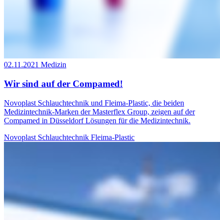
02.11.2021
Medizin
Wir sind auf der Compamed!
Novoplast Schlauchtechnik und Fleima-Plastic, die beiden
Medizintechnik-Marken der Masterflex Group, zeigen auf der
Compamed in Düsseldorf Lösungen für die Medizintechnik.
Novoplast Schlauchtechnik
Fleima-Plastic