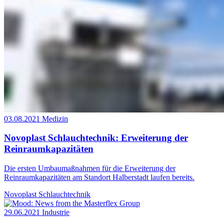
03.08.2021
Medizin
Novoplast Schlauchtechnik: Erweiterung der
Reinraumkapazitäten
Die ersten Umbaumaßnahmen für die Erweiterung der
Reinraumkapazitäten am Standort Halberstadt laufen bereits.
Novoplast Schlauchtechnik
29.06.2021
Industrie