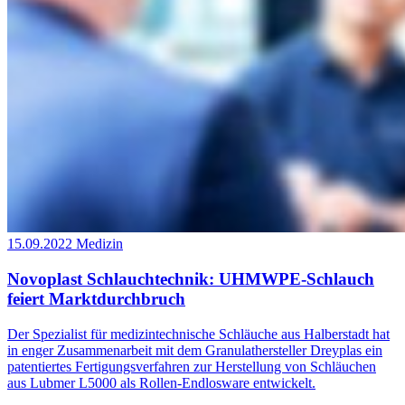
15.09.2022
Medizin
Novoplast Schlauchtechnik: UHMWPE-Schlauch
feiert Marktdurchbruch
Der Spezialist für medizintechnische Schläuche aus Halberstadt hat
in enger Zusammenarbeit mit dem Granulathersteller Dreyplas ein
patentiertes Fertigungsverfahren zur Herstellung von Schläuchen
aus Lubmer L5000 als Rollen-Endlosware entwickelt.