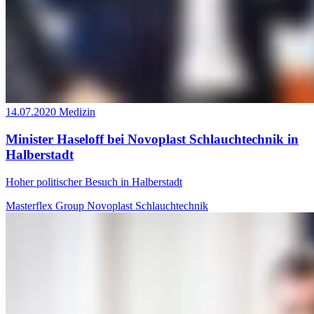
14.07.2020
Medizin
Minister Haseloff bei Novoplast Schlauchtechnik in
Halberstadt
Hoher politischer Besuch in Halberstadt
Masterflex Group
Novoplast Schlauchtechnik