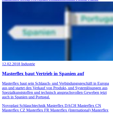
12.02.2018
Industrie
Masterflex baut Vertrieb in Spanien auf
Masterflex baut sein Schlauch- und Verbindungsgeschäft in Europa
aus und startet den Verkauf von Produkt- und Systemlösungen aus
Spezialkunststoffen und technisch anspruchsvollen Geweben jetzt
auch in Spanien und Portugal.
Novoplast Schlauchtechnik
Masterflex DACH
Masterflex CN
Masterflex CZ
Masterflex FR
Masterflex (International)
Masterflex