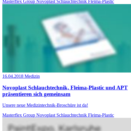
Masterflex Group
Novoplast Schlauchtechnik
Fleima-Plastic
16.04.2018
Medizin
Novoplast Schlauchtechnik, Fleima-Plastic und APT
präsentieren sich gemeinsam
Unsere neue Medizintechnik-Broschüre ist da!
Masterflex Group
Novoplast Schlauchtechnik
Fleima-Plastic