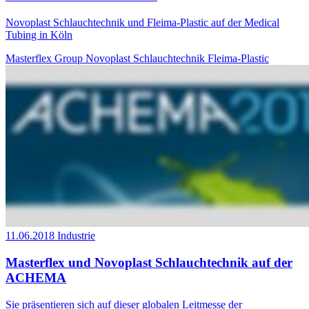
Novoplast Schlauchtechnik und Fleima-Plastic auf der Medical
Tubing in Köln
Masterflex Group
Novoplast Schlauchtechnik
Fleima-Plastic
11.06.2018
Industrie
Masterflex und Novoplast Schlauchtechnik auf der
ACHEMA
Sie präsentieren sich auf dieser globalen Leitmesse der