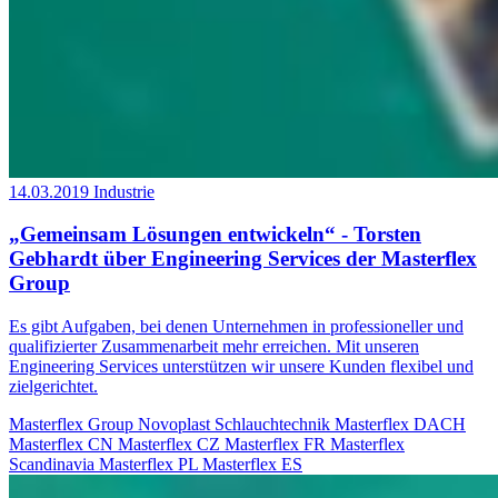
14.03.2019
Industrie
„Gemeinsam Lösungen entwickeln“ - Torsten
Gebhardt über Engineering Services der Masterflex
Group
Es gibt Aufgaben, bei denen Unternehmen in professioneller und
qualifizierter Zusammenarbeit mehr erreichen. Mit unseren
Engineering Services unterstützen wir unsere Kunden flexibel und
zielgerichtet.
Masterflex Group
Novoplast Schlauchtechnik
Masterflex DACH
Masterflex CN
Masterflex CZ
Masterflex FR
Masterflex
Scandinavia
Masterflex PL
Masterflex ES